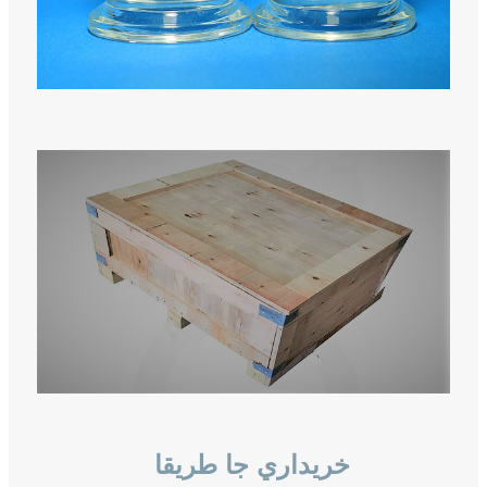
خريداري جا طريقا