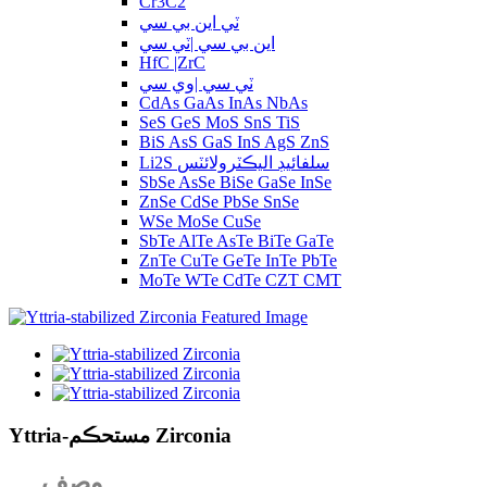
Cr3C2
ٽي اين بي سي
اين بي سي |ٽي سي
HfC |ZrC
ٽي سي |وي سي
CdAs GaAs InAs NbAs
SeS GeS MoS SnS TiS
BiS AsS GaS InS AgS ZnS
Li2S سلفائيڊ اليڪٽرولائٽس
SbSe AsSe BiSe GaSe InSe
ZnSe CdSe PbSe SnSe
WSe MoSe CuSe
SbTe AlTe AsTe BiTe GaTe
ZnTe CuTe GeTe InTe PbTe
MoTe WTe CdTe CZT CMT
Yttria-مستحڪم Zirconia
وصف