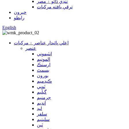
ننڍي ڌاتو ۽ مصر
ترقي يافته مرکبات
خبرون
رابطو
English
اعلي پائيدار عناصر ۽ مرکبات
عنصر
انٽيموني
المونيم
ارسنڪ
بسمٿ
بورون
ڪيڊميم
ٽوپي
گيليم
جرمنيم
انڊيم
ليڊ
سلفر
سلينيم
ٽين