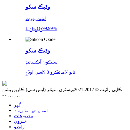
وڌيڪ سکو
ليتيم بورٽ
Li
B
O
99.99%
2
4
7
وڌيڪ سکو
سلڪون آڪسائيڊ
5N مائڪرو 3N نانو
سي او
2
ڪاپي رائيٽ © 2017-2021ويسٽرن منيٽلز (ايس سي) ڪارپوريشن
- - , , , , , ,
گهر
اسان جي باري ۾
مصنوعات
خبرون
رابطو