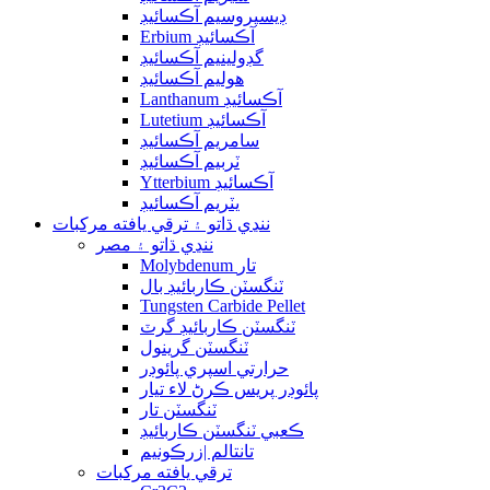
ڊيسپروسيم آڪسائيڊ
Erbium آڪسائيڊ
گڊولينيم آڪسائيڊ
هوليم آڪسائيڊ
Lanthanum آڪسائيڊ
Lutetium آڪسائيڊ
سامريم آڪسائيڊ
ٽربيم آڪسائيڊ
Ytterbium آڪسائيڊ
يٽريم آڪسائيڊ
ننڍي ڌاتو ۽ ترقي يافته مرکبات
ننڍي ڌاتو ۽ مصر
Molybdenum تار
ٽنگسٽن ڪاربائيڊ بال
Tungsten Carbide Pellet
ٽنگسٽن ڪاربائيڊ گرٽ
ٽنگسٽن گرينول
حرارتي اسپري پائوڊر
پائوڊر پريس ڪرڻ لاء تيار
ٽنگسٽن تار
ڪعبي ٽنگسٽن ڪاربائيڊ
تانتالم |زرڪونيم
ترقي يافته مرکبات