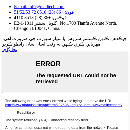
E-mail: info@matltech.com
فون: +86 (28) 8518 72 51/52/53
فيڪس: +86 (28) 8518 4110
E2-1-1011 گلوبل سينٽر، No.1700 Tianfu Avenue North,
Chengdu 610041, China.
جيڪڏھن ڪنھن ڪسٽمر سروس يا سيلز سپورٽ جي ضرورت آھي،
مھرباني ڪري ڪنھن به وقت اسان سان رابطو ڪريو.
پڇا ڳاڇا