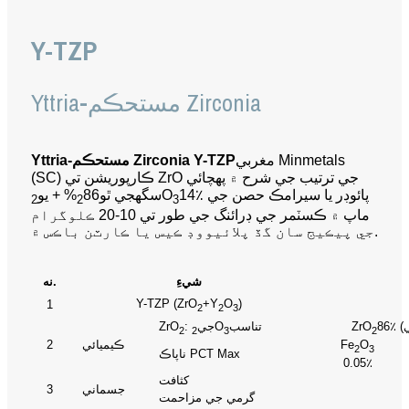
Y-TZP
Yttria-مستحڪم Zirconia
مغربي Minmetals
Yttria-مستحڪم Zirconia Y-TZP
(SC) ڪارپوريشن تي ZrO جي ترتيب جي شرح ۾ پهچائي
14٪ پائوڊر يا سيرامڪ حصن جي
O
سگھجي ٿو
86% + يو
2
2
3
ماپ ۾ ڪسٽمر جي ڊرائنگ جي طور تي 10-20 ڪلوگرام
جي پيڪيج سان گڏ پلائيووڊ ڪيس يا ڪارٽن باڪس ۾.
شيءِ
نه.
Y-TZP (ZrO
+Y
O
)
1
2
2
3
ZrO
تناسب
O
: جي
ZrO
2
2
3
2
O
Fe
ڪيميائي
2
2
3
ناپاڪ PCT Max
0.05٪
کثافت
جسماني
3
گرمي جي مزاحمت