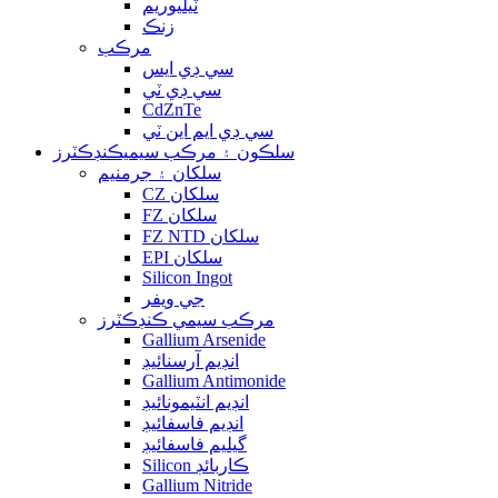
ٽيليوريم
زنڪ
مرڪب
سي ڊي ايس
سي ڊي ٽي
CdZnTe
سي ڊي ايم اين ٽي
سلڪون ۽ مرڪب سيميڪنڊڪٽرز
سلکان ۽ جرمنيم
CZ سلکان
FZ سلکان
FZ NTD سلکان
EPI سلکان
Silicon Ingot
جي ويفر
مرڪب سيمي ڪنڊڪٽرز
Gallium Arsenide
انڊيم آرسنائيڊ
Gallium Antimonide
انڊيم انٽيمونائيڊ
انڊيم فاسفائيڊ
گيليم فاسفائيڊ
Silicon ڪاربائڊ
Gallium Nitride