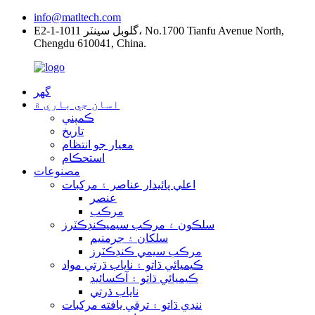
info@matltech.com
E2-1-1011 گلوبل سينٽر، No.1700 Tianfu Avenue North,
Chengdu 610041, China.
گهر
اسان جي باري ۾
ڪمپني
تاريخ
معيار جو انتظام
استحڪام
مصنوعات
اعلي پائيدار عناصر ۽ مرکبات
عنصر
مرڪب
سلڪون ۽ مرڪب سيميڪنڊڪٽرز
سلکان ۽ جرمنيم
مرڪب سيمي ڪنڊڪٽرز
ڪيميائي ڌاتو ۽ ناياب ڌرتي مواد
ڪيميائي ڌاتو ۽ آڪسائيڊ
ناياب ڌرتي
ننڍي ڌاتو ۽ ترقي يافته مرکبات