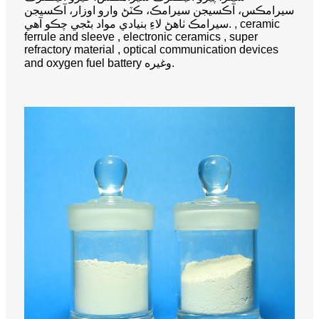
سيرامڪس، آڪسيجن سيرامڪ، ڪٽڻ وارو اوزار، آڪسيجن
سيرامڪ ٺاهڻ لاءِ بنيادي مواد بڻجي چڪو آهي. , ceramic
ferrule and sleeve , electronic ceramics , super
refractory material , optical communication devices
and oxygen fuel battery وغيره.