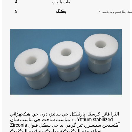
ماپ يا ماپ
4
پيڪنگ
5
الٽرا فائن کرسٽل پارٽيڪل جي سائيز، ذرن جي هڪجهڙائي
۽ مناسب ساخت جي تناسب سان، Yttrium stabilized
Zirconia آڪسيجن سينسرز، تيز گرمي پد جي سڪل فيول
سيلز، پيزو اليڪٽرڪ سيرامڪس، فيرو اليڪٽرڪ