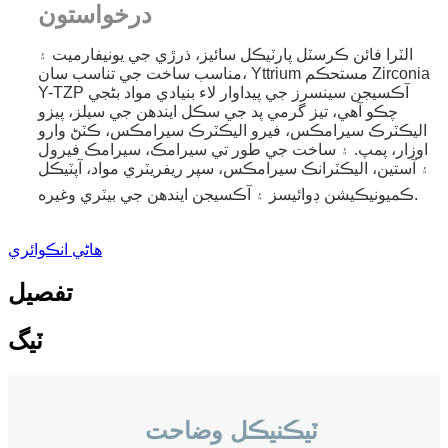
درخواستون
الٽرا فائن ڪرسٽل پارٽيڪل سائيز، ذرڙي جي يونيفارميت ۽
مناسب ساخت جي تناسب سان، Yttrium مستحڪم Zirconia
Y-TZP آڪسيجن سينسرز جي پيداوار لاء بنيادي مواد بڻجي
چڪو آهي، تيز گرمي پد جي سڪل ايندھن جي سيلز، پيزو
اليڪٽرڪ سيرامڪس، فيرو اليڪٽرڪ سيرامڪس، ڪٽڻ وارو
اوزار، پمپ. ۽ ساخت جي طور تي سيرامڪ، سيرامڪ فيرول
۽ آستين، اليڪٽرانڪ سيرامڪس، سپر ريفريٽري مواد، آپٽيڪل
ڪميونيڪيشن ڊوائيسز ۽ آڪسيجن ايندھن جي بيٽري وغيره.
هاڻي انڪوائري
تفصيل
ٽيگ
ٽيڪنيڪل وضاحت