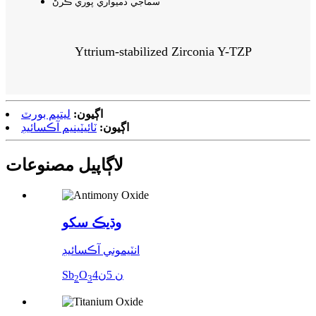
سماجي ذميواري پوري ڪرڻ
Yttrium-stabilized Zirconia Y-TZP
اڳيون:
ليتيم بورٽ
اڳيون:
ٽائيٽينيم آڪسائيڊ
لاڳاپيل مصنوعات
وڌيڪ سکو
انٽيموني آڪسائيڊ
4ن 5ن
O
Sb
2
3