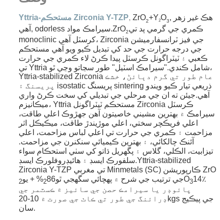
, هڪ غير زهر
O
+Y
ZrO
,
Yttria-مستحڪم Zirconia Y-TZP
2
2
3
ڪمري جي گرمي پد تي
آهي, odorless سيرامڪ مواد.ZrO
2
monoclinic کرسٽل آهي، Zirconia جي فيز ٽرانسفارميشن
جي درجه حرارت جي حد کي تبديل ڪيو ويو آهي مستحڪم
ڪعبي ۽ ٽيٽراگونل ڪرسٽل پيدا ڪرڻ لاء ڪمري جي حرارت
تي Yttria شامل ڪندي."سيرامڪ اسٽيل" طور سڃاتو وڃي ٿو،
Yttria-stabilized Zirconia عام طور تي گرم دٻائڻ، خشڪ
پريسنگ ۽ isostatic پريسنگ sintering ذريعي تيار ڪيو ويندو
آهي.جيئن ته ان جي مرحلي جي تبديلي کي سخت ڪرڻ واري
ميڪانيزم، Yttria مستحڪم ٽيٽراگونل Zirconia ڪرسٽل
سيرامڪ ۾ بهترين مشيني خاصيتون آهن جهڙوڪ اعلي طاقت،
اعلي فريڪچر سختي، اعلي موڙيندڙ طاقت، ميڪيڪل اثر
مزاحمت ۽ ڪمري جي حرارت تي اعلي لباس مزاحمت، اعلي
آئنڪ چالکائي، ۽ بهترين ڪيميائي سنکنرن جي مزاحمت.
تيزابيت، الڪلي، گلاس ۽ پگھريل ڌاتو کي سٺي استحڪام سواء
سلفورڪ ايسڊ ۽ هائيڊروفلورڪ ايسڊ.Yttria-stabilized
Zirconia Y-TZP تي مغربي Minmetals (SC) ڪارپوريشن ZrO
14٪
O
جي ترتيب جي شرح ۾ پهچائي سگھجي ٿو
86% + يو
2
2
3
پائوڊر يا سيرامڪ حصن جي سائيز ۾ ڪسٽمر جي
ڊرائنگ جي طور تي ڪاٺ جي صورت ۾ 10-20kgs جي پيڪيج
سان.