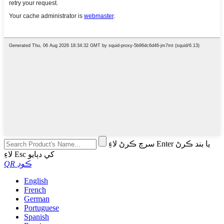
سرچ ڪرڻ لاءِ Enter يا بند ڪرڻ
لاءِ Esc کي دٻايو
QR ڪوڊ
English
French
German
Portuguese
Spanish