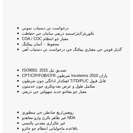
درخواست تي دستياب نموني
ڪوريئر/ايئر/سمنڊ ذريعي سامان جي حفاظت
COA / COC معيار جو انتظام
محفوظ ۽ آسان پيڪنگ
گڏيل قومن جي معياري پيڪنگ جي درخواست تي دستياب آهي
ISO9001: 2015 تصديق ٿيل
CPT/CIP/FOB/CFR شرطون Incoterms 2010 پاران
لچڪدار ادائگي جون شرطون T/TD/PL/C قابل قبول
مڪمل طول و عرض بعد-وڪري جون خدمتون
معيار جو معائنو جديد سهولتن جي ذريعي
روهس/ريچ ضابطن جي منظوري
غير ظاهر ڪرڻ وارو معاهدو NDA
غير تڪراري معدني پاليسي
باقاعده ماحولياتي انتظام جو جائزو