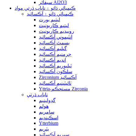
سيفائر Al2O3
ڪيميائي ڌاتو ۽ ناياب ڌرتي مواد
ڪيميائي ڌاتو ۽ آڪسائيڊ
ليتيم بورٽ
ليتيم ڪاربونيٽ
روبيڊيم ڪاربونيٽ
انٽيموني آڪسائيڊ
بسمٿ آڪسائيڊ
گيليم آڪسائيڊ
جرمنيم آڪسائيڊ
انڊيم آڪسائيڊ
ٽيليوريم آڪسائيڊ
سلڪون آڪسائيڊ
Zirconium آڪسائيڊ
ٽائيٽينيم آڪسائيڊ
Yttria-مستحڪم Zirconia
ناياب ڌرتي
گڊولينيم
هولم
سامريم
اسڪينڊيم
Ytterbium
يٽريم
سيريم آڪسائيڊ